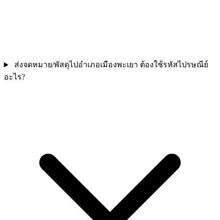
ส่งจดหมาย/พัสดุไปอำเภอเมืองพะเยา ต้องใช้รหัสไปรษณีย์
อะไร?