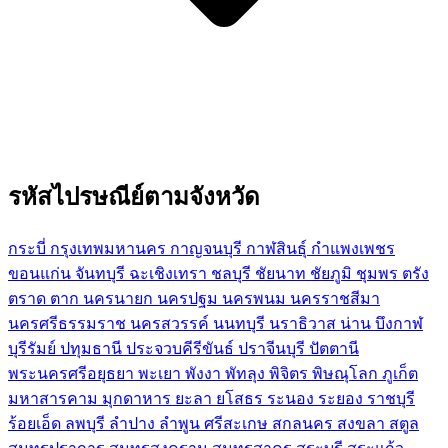
รหัสไปรษณีย์ตามจังหวัด
กระบี่
กรุงเทพมหานคร
กาญจนบุรี
กาฬสินธุ์
กำแพงเพชร
ขอนแก่น
จันทบุรี
ฉะเชิงเทรา
ชลบุรี
ชัยนาท
ชัยภูมิ
ชุมพร
ตรัง
ตราด
ตาก
นครนายก
นครปฐม
นครพนม
นครราชสีมา
นครศรีธรรมราช
นครสวรรค์
นนทบุรี
นราธิวาส
น่าน
บึงกาฬ
บุรีรัมย์
ปทุมธานี
ประจวบคีรีขันธ์
ปราจีนบุรี
ปัตตานี
พระนครศรีอยุธยา
พะเยา
พังงา
พัทลุง
พิจิตร
พิษณุโลก
ภูเก็ต
มหาสารคาม
มุกดาหาร
ยะลา
ยโสธร
ระนอง
ระยอง
ราชบุรี
ร้อยเอ็ด
ลพบุรี
ลำปาง
ลำพูน
ศรีสะเกษ
สกลนคร
สงขลา
สตูล