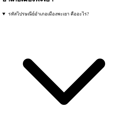
รหัสไปรษณีย์อำเภอเมืองพะเยา คืออะไร?