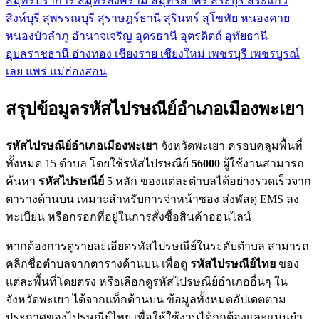
สมุทรปราการ
สมุทรสงคราม
สมุทรสาคร
สระบุรี
สระแก้ว
สิงห์บุรี
สุพรรณบุรี
สุราษฎร์ธานี
สุรินทร์
สุโขทัย
หนองคาย
หนองบัวลำภู
อำนาจเจริญ
อุดรธานี
อุตรดิตถ์
อุทัยธานี
อุบลราชธานี
อ่างทอง
เชียงราย
เชียงใหม่
เพชรบุรี
เพชรบูรณ์
เลย
แพร่
แม่ฮ่องสอน
สรุปข้อมูลรหัสไปรษณีย์อำเภอเมืองพะเยา
รหัสไปรษณีย์อำเภอเมืองพะเยา
จังหวัดพะเยา ครอบคลุมพื้นที่
ทั้งหมด 15 ตำบล โดยใช้รหัสไปรษณีย์
56000
ผู้ใช้งานสามารถ
ค้นหา
รหัสไปรษณีย์
5 หลัก ของแต่ละตำบลได้อย่างรวดเร็วจาก
ตารางด้านบน เหมาะสำหรับการจ่าหน้าซอง ส่งพัสดุ EMS ลง
ทะเบียน หรือกรอกที่อยู่ในการสั่งซื้อสินค้าออนไลน์
หากต้องการดูรายละเอียดรหัสไปรษณีย์ในระดับตำบล สามารถ
คลิกชื่อตำบลจากตารางด้านบน เพื่อดู
รหัสไปรษณีย์ไทย
ของ
แต่ละพื้นที่โดยตรง หรือเลือกดูรหัสไปรษณีย์อำเภออื่นๆ ใน
จังหวัดพะเยา ได้จากแท็กด้านบน ข้อมูลทั้งหมดอัปเดตตาม
ประกาศของไปรษณีย์ไทย เพื่อให้ใช้งานได้ถูกต้องและแม่นยำ