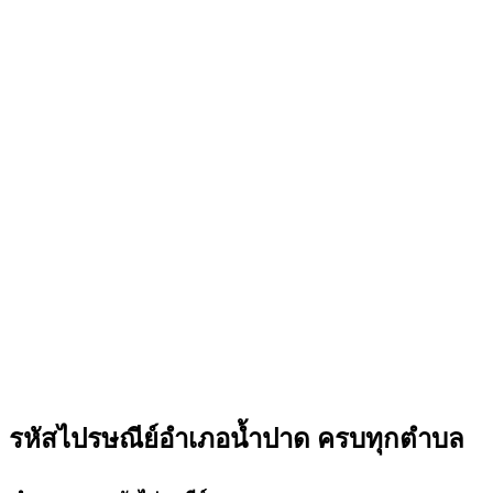
รหัสไปรษณีย์อำเภอน้ำปาด ครบทุกตำบล