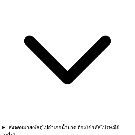
ส่งจดหมาย/พัสดุไปอำเภอน้ำปาด ต้องใช้รหัสไปรษณีย์
อะไร?