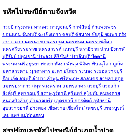
รหัสไปรษณีย์ตามจังหวัด
กระบี่
กรุงเทพมหานคร
กาญจนบุรี
กาฬสินธุ์
กำแพงเพชร
ขอนแก่น
จันทบุรี
ฉะเชิงเทรา
ชลบุรี
ชัยนาท
ชัยภูมิ
ชุมพร
ตรัง
ตราด
ตาก
นครนายก
นครปฐม
นครพนม
นครราชสีมา
นครศรีธรรมราช
นครสวรรค์
นนทบุรี
นราธิวาส
น่าน
บึงกาฬ
บุรีรัมย์
ปทุมธานี
ประจวบคีรีขันธ์
ปราจีนบุรี
ปัตตานี
พระนครศรีอยุธยา
พะเยา
พังงา
พัทลุง
พิจิตร
พิษณุโลก
ภูเก็ต
มหาสารคาม
มุกดาหาร
ยะลา
ยโสธร
ระนอง
ระยอง
ราชบุรี
ร้อยเอ็ด
ลพบุรี
ลำปาง
ลำพูน
ศรีสะเกษ
สกลนคร
สงขลา
สตูล
สมุทรปราการ
สมุทรสงคราม
สมุทรสาคร
สระบุรี
สระแก้ว
สิงห์บุรี
สุพรรณบุรี
สุราษฎร์ธานี
สุรินทร์
สุโขทัย
หนองคาย
หนองบัวลำภู
อำนาจเจริญ
อุดรธานี
อุตรดิตถ์
อุทัยธานี
อุบลราชธานี
อ่างทอง
เชียงราย
เชียงใหม่
เพชรบุรี
เพชรบูรณ์
เลย
แพร่
แม่ฮ่องสอน
สรุปข้อมูลรหัสไปรษณีย์อำเภอน้ำปาด