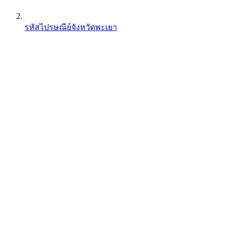
รหัสไปรษณีย์จังหวัดพะเยา