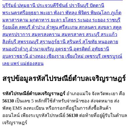
บุรีรัมย์
ปทุมธานี
ประจวบคีรีขันธ์
ปราจีนบุรี
ปัตตานี
พระนครศรีอยุธยา
พะเยา
พังงา
พัทลุง
พิจิตร
พิษณุโลก
ภูเก็ต
มหาสารคาม
มุกดาหาร
ยะลา
ยโสธร
ระนอง
ระยอง
ราชบุรี
ร้อยเอ็ด
ลพบุรี
ลำปาง
ลำพูน
ศรีสะเกษ
สกลนคร
สงขลา
สตูล
สมุทรปราการ
สมุทรสงคราม
สมุทรสาคร
สระบุรี
สระแก้ว
สิงห์บุรี
สุพรรณบุรี
สุราษฎร์ธานี
สุรินทร์
สุโขทัย
หนองคาย
หนองบัวลำภู
อำนาจเจริญ
อุดรธานี
อุตรดิตถ์
อุทัยธานี
อุบลราชธานี
อ่างทอง
เชียงราย
เชียงใหม่
เพชรบุรี
เพชรบูรณ์
เลย
แพร่
แม่ฮ่องสอน
สรุปข้อมูลรหัสไปรษณีย์ตำบลเจริญราษฎร์
รหัสไปรษณีย์ตำบลเจริญราษฎร์
อำเภอแม่ใจ จังหวัดพะเยา คือ
56130
เป็นเลข 5 หลักที่ใช้สำหรับจ่าหน้าซอง ส่งจดหมาย ส่ง
พัสดุ EMS ลงทะเบียน หรือกรอกที่อยู่ในการสั่งซื้อสินค้า
ออนไลน์ เพียงระบุรหัสไปรษณีย์
56130
ต่อท้ายที่อยู่ผู้รับในตำบล
เจริญราษฎร์