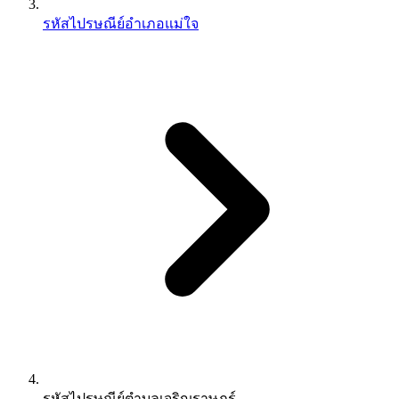
รหัสไปรษณีย์อำเภอแม่ใจ
รหัสไปรษณีย์ตำบลเจริญราษฎร์