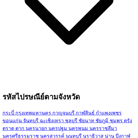
รหัสไปรษณีย์ตามจังหวัด
กระบี่
กรุงเทพมหานคร
กาญจนบุรี
กาฬสินธุ์
กำแพงเพชร
ขอนแก่น
จันทบุรี
ฉะเชิงเทรา
ชลบุรี
ชัยนาท
ชัยภูมิ
ชุมพร
ตรัง
ตราด
ตาก
นครนายก
นครปฐม
นครพนม
นครราชสีมา
นครศรีธรรมราช
นครสวรรค์
นนทบุรี
นราธิวาส
น่าน
บึงกาฬ