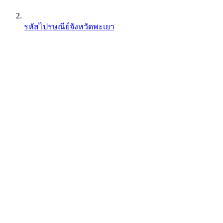
รหัสไปรษณีย์จังหวัดพะเยา