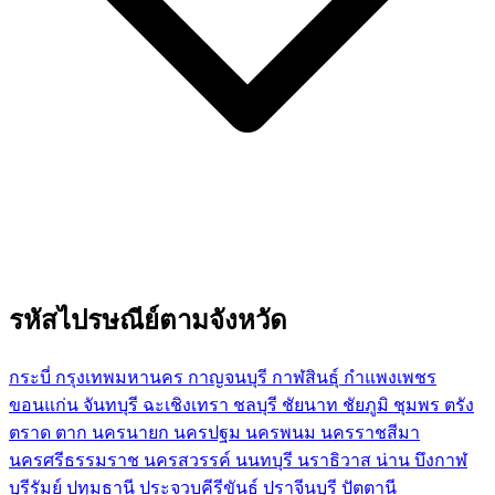
รหัสไปรษณีย์ตามจังหวัด
กระบี่
กรุงเทพมหานคร
กาญจนบุรี
กาฬสินธุ์
กำแพงเพชร
ขอนแก่น
จันทบุรี
ฉะเชิงเทรา
ชลบุรี
ชัยนาท
ชัยภูมิ
ชุมพร
ตรัง
ตราด
ตาก
นครนายก
นครปฐม
นครพนม
นครราชสีมา
นครศรีธรรมราช
นครสวรรค์
นนทบุรี
นราธิวาส
น่าน
บึงกาฬ
บุรีรัมย์
ปทุมธานี
ประจวบคีรีขันธ์
ปราจีนบุรี
ปัตตานี