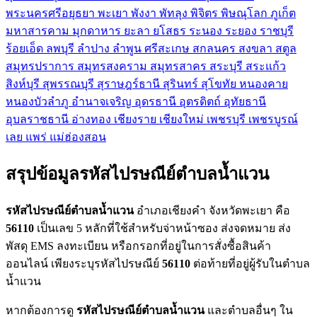
พระนครศรีอยุธยา
พะเยา
พังงา
พัทลุง
พิจิตร
พิษณุโลก
ภูเก็ต
มหาสารคาม
มุกดาหาร
ยะลา
ยโสธร
ระนอง
ระยอง
ราชบุรี
ร้อยเอ็ด
ลพบุรี
ลำปาง
ลำพูน
ศรีสะเกษ
สกลนคร
สงขลา
สตูล
สมุทรปราการ
สมุทรสงคราม
สมุทรสาคร
สระบุรี
สระแก้ว
สิงห์บุรี
สุพรรณบุรี
สุราษฎร์ธานี
สุรินทร์
สุโขทัย
หนองคาย
หนองบัวลำภู
อำนาจเจริญ
อุดรธานี
อุตรดิตถ์
อุทัยธานี
อุบลราชธานี
อ่างทอง
เชียงราย
เชียงใหม่
เพชรบุรี
เพชรบูรณ์
เลย
แพร่
แม่ฮ่องสอน
สรุปข้อมูลรหัสไปรษณีย์ตำบลน้ำแวน
รหัสไปรษณีย์ตำบลน้ำแวน
อำเภอเชียงคำ จังหวัดพะเยา คือ
56110
เป็นเลข 5 หลักที่ใช้สำหรับจ่าหน้าซอง ส่งจดหมาย ส่ง
พัสดุ EMS ลงทะเบียน หรือกรอกที่อยู่ในการสั่งซื้อสินค้า
ออนไลน์ เพียงระบุรหัสไปรษณีย์
56110
ต่อท้ายที่อยู่ผู้รับในตำบล
น้ำแวน
หากต้องการดู
รหัสไปรษณีย์ตำบลน้ำแวน
และตำบลอื่นๆ ใน